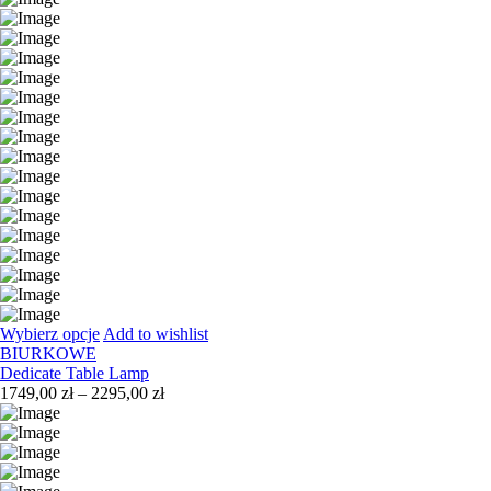
Wybierz opcje
Add to wishlist
BIURKOWE
Dedicate Table Lamp
Zakres
1749,00
zł
–
2295,00
zł
cen:
od
1749,00 zł
do
2295,00 zł