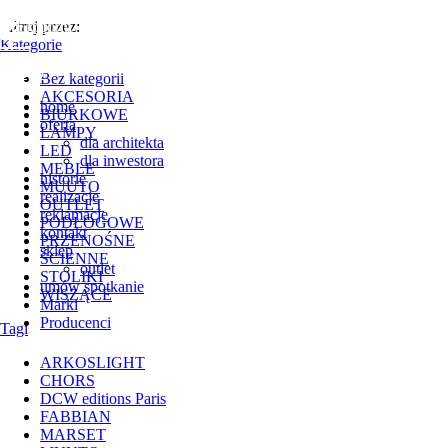
';
Filtruj przez:
Kategorie
Bez kategorii
AKCESORIA
home
BIURKOWE
oferta
LAMPY
dla architekta
LED
dla inwestora
MEBLE
historie
MUUTO
realizacje
OUTLET
reklamacje
PODŁOGOWE
kontakt
PRZENOŚNE
sklep
ŚCIENNE
outlet
STOLIKI
umów spotkanie
WISZĄCE
Marki
Producenci
Tagi
ARKOSLIGHT
CHORS
DCW editions Paris
FABBIAN
MARSET