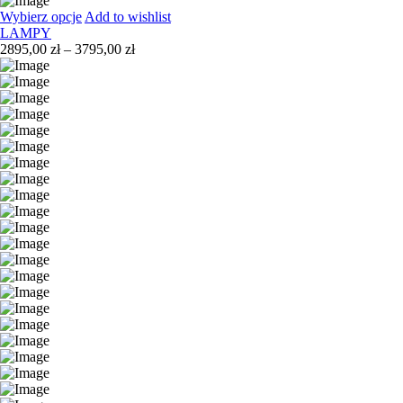
Wybierz opcje
Add to wishlist
LAMPY
Zakres
2895,00
zł
–
3795,00
zł
cen:
od
2895,00 zł
do
3795,00 zł