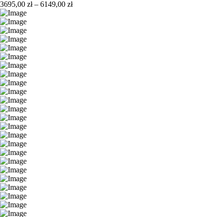
Zakres
3695,00
zł
–
6149,00
zł
cen:
od
3695,00 zł
do
6149,00 zł