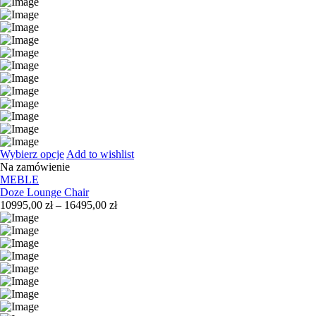
Wybierz opcje
Add to wishlist
Na zamówienie
MEBLE
Doze Lounge Chair
Zakres
10995,00
zł
–
16495,00
zł
cen:
od
10995,00 zł
do
16495,00 zł