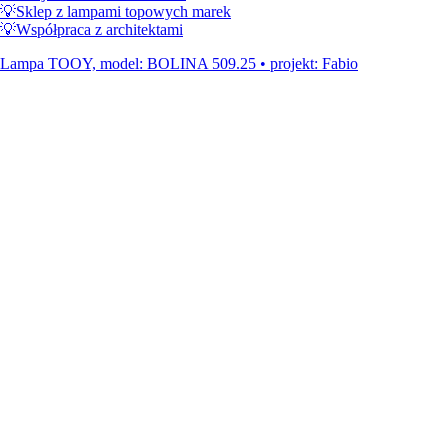
💡Sklep z lampami topowych marek
💡Współpraca z architektami
Lampa TOOY, model: BOLINA 509.25 • projekt: Fabio