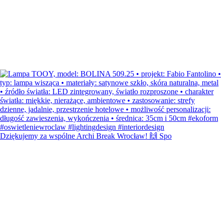
Dziękujemy za wspólne Archi Break Wrocław! 🙌 Spo