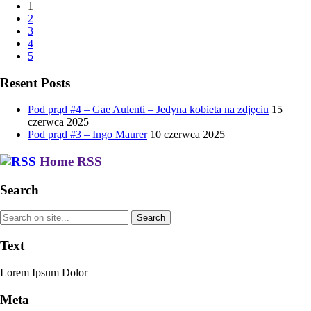
1
16561,80 zł
2
do
3
20591,40 zł
4
5
Resent Posts
Pod prąd #4 – Gae Aulenti – Jedyna kobieta na zdjęciu
15
czerwca 2025
Pod prąd #3 – Ingo Maurer
10 czerwca 2025
Home RSS
Search
Text
Lorem Ipsum Dolor
Meta